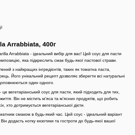
ії
la Arrabbiata, 400г
rilla Arrabbiata - ідеальний вибір для вас! Цей соус для пасти
мпозицію, яка підкреслить смак будь-якої пастової страви.
ений з найкращих інгредієнтів, таких як томатна паста,
ерець. Його унікальний рецепт дозволяє зберегти всі натуральні
 доповнюються один одного.
a - це вегетаріанський соус для пасти, який підходить для тих,
життя. Він не містить м'яса та м'ясних продуктів, що робить
іх, хто дотримується вегетаріанської дієти.
атним смаком в будь-який час. Цей соус - ідеальний варіант
 Він додасть нотку екзотики та гостроти до будь-якої вашої