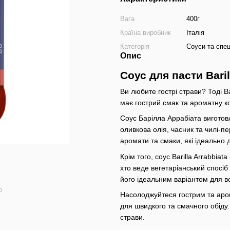
Вага
400г
Країна виробник
Італія
Категорія
Соуси та спец
Опис
Соус для пасти Baril
Ви любите гострі страви? Тоді Ba
має гострий смак та ароматну ко
Соус Барілла Аррабіата виготовл
оливкова олія, часник та чилі-п
аромати та смаки, які ідеально
Крім того, соус Barilla Arrabbiat
хто веде вегетаріанський спосіб 
його ідеальним варіантом для вс
ю
Насолоджуйтеся гострим та аром
для швидкого та смачного обіду.
страви.