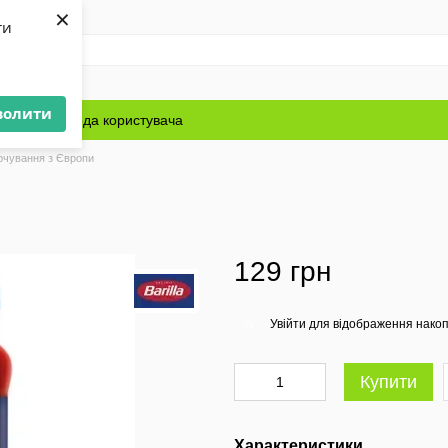
×
ти
волити
Блог
Угода користувача
рчування з Європи
129 грн
Увійти
для відображення накоп
%
Купити
Характеристики