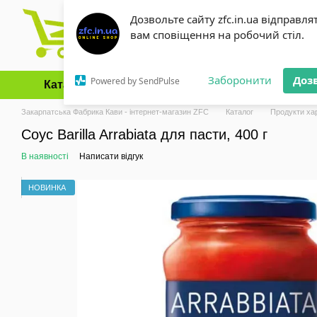
Перейти до основного контенту
Дозвольте сайту zfc.in.ua відправля
вам сповіщення на робочий стіл.
Заборонити
Доз
Powered by SendPulse
Каталог
Оплата і доставка
Обмін та повернення
Закарпатська Фабрика Кави - інтернет-магазин ZFC
Каталог
Продукти ха
Соус Barilla Arrabiata для пасти, 400 г
В наявності
Написати відгук
НОВИНКА