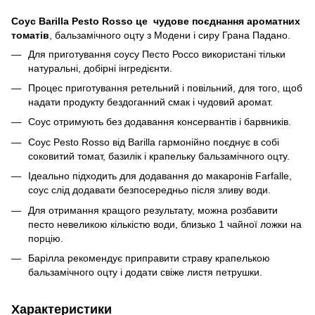
Соус Barilla Pesto Rosso це чудове поєднання ароматних
томатів
, бальзамічного оцту з Модени і сиру Грана Падано.
Для приготування соусу Песто Россо використані тільки
натуральні, добірні інгредієнти.
Процес приготування ретельний і повільний, для того, щоб
надати продукту бездоганний смак і чудовий аромат.
Соус отримують без додавання консервантів і барвників.
Соус Pesto Rosso від Barilla гармонійно поєднує в собі
соковитий томат, базилік і крапельку бальзамічного оцту.
Ідеально підходить для додавання до макаронів Farfalle,
соус слід додавати безпосередньо після зливу води.
Для отримання кращого результату, можна розбавити
песто невеликою кількістю води, близько 1 чайної ложки на
порцію.
Барілла рекомендує приправити страву крапелькою
бальзамічного оцту і додати свіже листя петрушки.
Характеристики