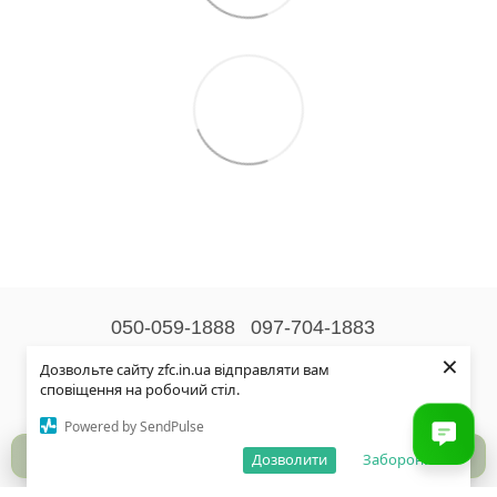
050-059-1888
097-704-1883
×
Контактна інформація
Дозвольте сайту zfc.in.ua відправляти вам
сповіщення на робочий стіл.
Повна версія сайту
Powered by SendPulse
© 2026
Дозволити
Заборонити