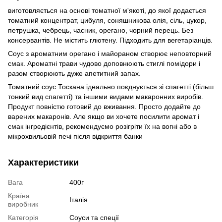
виготовляється на основі томатної м'якоті, до якої додається
томатний концентрат, цибуля, соняшникова олія, сіль, цукор,
петрушка, чебрець, часник, орегано, чорний перець. Без
консервантів. Не містить глютену. Підходить для вегетаріанців.
Соус з ароматним орегано і майораном створює неповторний
смак. Ароматні трави чудово доповнюють стиглі помідори і
разом створюють дуже апетитний запах.
Томатний соус Тоскана ідеально поєднується зі спагетті (більш
тонкий вид спагетті) та іншими видами макаронних виробів.
Продукт повністю готовий до вживання. Просто додайте до
варених макаронів. Але якщо ви хочете посилити аромат і
смак інгредієнтів, рекомендуємо розігріти їх на вогні або в
мікрохвильовій печі після відкриття банки
Характеристики
Вага
400г
Країна
Італія
виробник
Категорія
Соуси та спеції