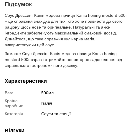
Підсумок
Соус Дрессинг Канія медова гірчиця Kania honing mosterd 500г
– це справжня знахідка для тих, хто хоче привнести до свого
раціону щось нове та оригінальне. Натуральні та якісні
інгредієнти забезпечують максимальний смаковий досвід.
Дізнайтеся, що таке справжня кулінарна магія,
використовуючи цей соус.
Замовте Соус Дрессінг Канія медова гірчиця Kania honing
mosterd 500г зараз і отримайте неповторне задоволення від
справжнього гастрономічного досвіду.
Характеристики
Вага
500мл
Країна
Італія
виробник
Категорія
Соуси та спеції
Відгуки