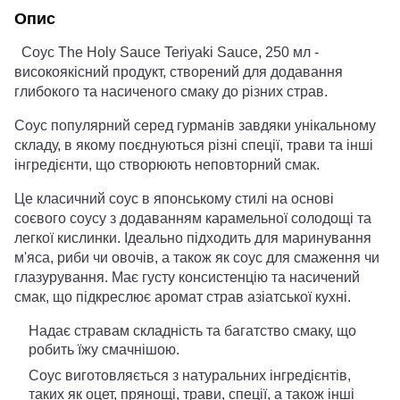
Опис
Соус The Holy Sauce Teriyaki Sauce, 250 мл -
високоякісний продукт, створений для додавання
глибокого та насиченого смаку до різних страв.
Соус популярний серед гурманів завдяки унікальному
складу, в якому поєднуються різні спеції, трави та інші
інгредієнти, що створюють неповторний смак.
Це класичний соус в японському стилі на основі
соєвого соусу з додаванням карамельної солодощі та
легкої кислинки. Ідеально підходить для маринування
м'яса, риби чи овочів, а також як соус для смаження чи
глазурування. Має густу консистенцію та насичений
смак, що підкреслює аромат страв азіатської кухні.
Надає стравам складність та багатство смаку, що
робить їжу смачнішою.
Соус виготовляється з натуральних інгредієнтів,
таких як оцет, прянощі, трави, спеції, а також інші