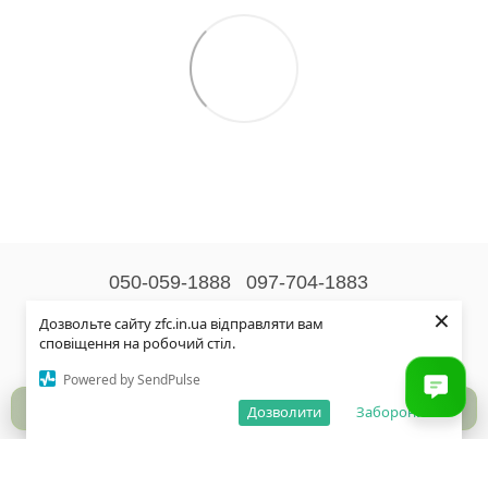
050-059-1888
097-704-1883
×
Контактна інформація
Дозвольте сайту zfc.in.ua відправляти вам
сповіщення на робочий стіл.
Повна версія сайту
Powered by SendPulse
© 2026
Дозволити
Заборонити