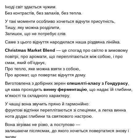
Іноді світ здається чужим.
Без контрастів, без запахів, без тепла.
У такі моменти особливо хочеться відчути присутність,
Тишу, яку можна розділити,
Затишок, що не потребує слів.
Саме з цього відчуття народилася наша різдвяна лінійка.
Christmas Market Blend
— це спогад про світло в зимовому
повітрі, про аромати, що переплітаються між собою, і про
смак, який обʼєднує,
Про тепло, яке можна взяти з собою,
Про аромат, що повертає відчуття дому.
Виготовлена з добірних зерен
спешелті-класу з Гондурасу
,
ця кава проходить
винну ферментацію
, що надає їй глибини,
мʼякості та складного характеру.
У чашці вона звучить пряно й гармонійно:
фруктові відтінки переплітаються зі спеціями, а легка винна
нота додає глибини та святкового настрою.
Вона зігріває не різко, а поступово —
залишаючи післясмак, до якого хочеться повертатися знову і
знову.