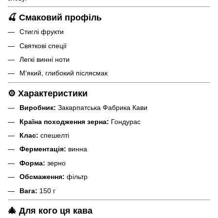
🍒 Смаковий профіль
Стиглі фрукти
Святкові спеції
Легкі винні ноти
Мʼякий, глибокий післясмак
⚙️ Характеристики
Виробник:
Закарпатська Фабрика Кави
Країна походження зерна:
Гондурас
Клас:
спешелті
Ферментація:
винна
Форма:
зерно
Обсмаження:
фільтр
Вага:
150 г
🎄 Для кого ця кава