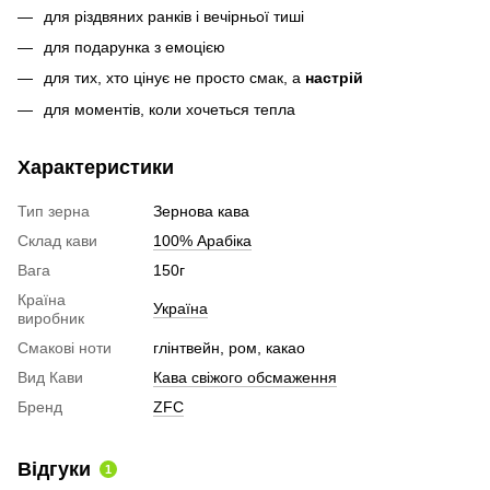
для різдвяних ранків і вечірньої тиші
для подарунка з емоцією
для тих, хто цінує не просто смак, а
настрій
для моментів, коли хочеться тепла
Характеристики
Тип зерна
Зернова кава
Склад кави
100% Арабіка
Вага
150г
Країна
Україна
виробник
Смакові ноти
глінтвейн, ром, какао
Вид Кави
Кава свіжого обсмаження
Бренд
ZFC
Відгуки
1