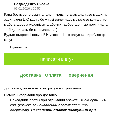
Ведмеденко Оксана
06.01.2026 в 19:57
Кава безумовно смачна, але я ледь не зламала каво машину,
засипаючи ЦЮ каву , бо у каві виявилась металеве коліщатко(
мабуть щось з механізму фабрики) добре що я це помітила, а
то б дишилась би кавомашини (
Будьте оьережні покупці! Й уважні ті хто пакує та виробляє цю
каву(
Відповісти
Написати відгук
Доставка
Оплата
Повернення
Доставка здійснюється за рахунок отримувача
Більше інформації про доставку
Накладний платіж при отриманні
Комісія 2% від суми + 20
грн. (комісію за накладений платіж платить
одержувач).
Накладений платіж
доступний при