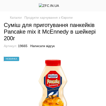
Каталог
Продукти харчування з Європи
Суміш для приготування панкейків
Pancake mix it McEnnedy в шейкері
200г
Артикул:
19665
Написати відгук
НОВИНКА