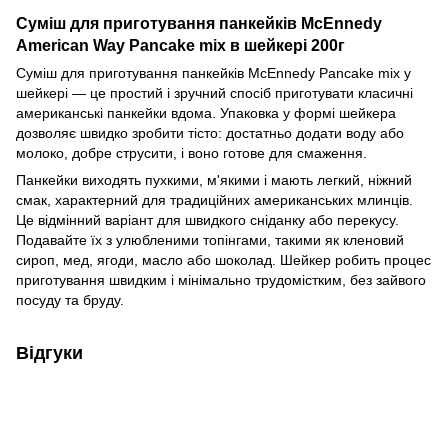
Суміш для приготування панкейків McEnnedy
American Way Pancake mix в шейкері 200г
Суміш для приготування панкейків McEnnedy Pancake mix у
шейкері — це простий і зручний спосіб приготувати класичні
американські панкейки вдома. Упаковка у формі шейкера
дозволяє швидко зробити тісто: достатньо додати воду або
молоко, добре струсити, і воно готове для смаження.
Панкейки виходять пухкими, м'якими і мають легкий, ніжний
смак, характерний для традиційних американських млинців.
Це відмінний варіант для швидкого сніданку або перекусу.
Подавайте їх з улюбленими топінгами, такими як кленовий
сироп, мед, ягоди, масло або шоколад. Шейкер робить процес
приготування швидким і мінімально трудомістким, без зайвого
посуду та бруду.
Відгуки