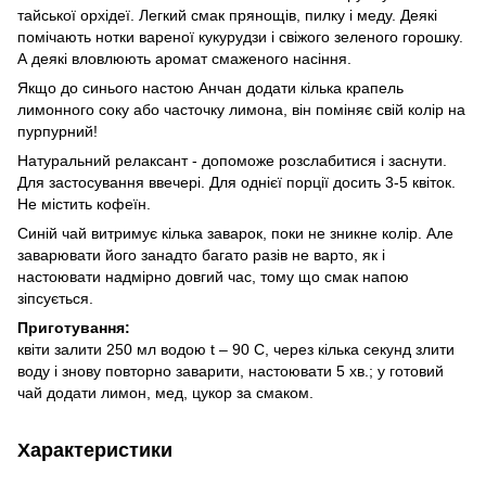
тайської орхідеї. Легкий смак прянощів, пилку і меду. Деякі
помічають нотки вареної кукурудзи і свіжого зеленого горошку.
А деякі вловлюють аромат смаженого насіння.
Якщо до синього настою Анчан додати кілька крапель
лимонного соку або часточку лимона, він поміняє свій колір на
пурпурний!
Натуральний релаксант - допоможе розслабитися і заснути.
Для застосування ввечері. Для однієї порції досить 3-5 квіток.
Не містить кофеїн.
Синій чай витримує кілька заварок, поки не зникне колір. Але
заварювати його занадто багато разів не варто, як і
настоювати надмірно довгий час, тому що смак напою
зіпсується.
Приготування:
квіти залити 250 мл водою t – 90 C, через кілька секунд злити
воду і знову повторно заварити, настоювати 5 хв.; у готовий
чай додати лимон, мед, цукор за смаком.
Характеристики