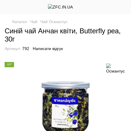
Каталог
Чай
Чай Османтус
Синій чай Анчан квіти, Butterfly pea,
30г
Артикул:
792
Написати відгук
ХІТ