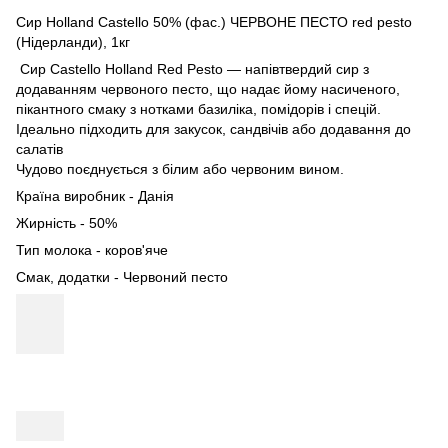
Сир Holland Castello 50% (фас.) ЧЕРВОНЕ ПЕСТО red pesto
(Нідерланди), 1кг
Сир Castello Holland Red Pesto — напівтвердий сир з
додаванням червоного песто, що надає йому насиченого,
пікантного смаку з нотками базиліка, помідорів і спецій.
Ідеально підходить для закусок, сандвічів або додавання до
салатів
Чудово поєднується з білим або червоним вином.
Країна виробник - Данія
Жирність - 50%
Тип молока - коров'яче
Смак, додатки - Червоний песто