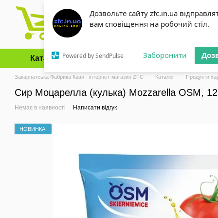
Перейти до основного контенту
Дозвольте сайту zfc.in.ua відправля
вам сповіщення на робочий стіл.
Заборонити
Доз
Powered by SendPulse
Каталог
Оплата і доставка
Обмін та повернення
Закарпатська Фабрика Кави - інтернет-магазин ZFC
Каталог
Продукти ха
Сир Моцарелла (кулька) Mozzarella OSM, 12
Немає в наявності
Написати відгук
НОВИНКА