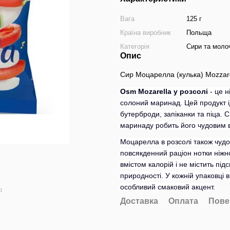
Вага
125 г
Країна виробник
Польща
Категорія
Сири та моло
Опис
Сир Моцарелла (кулька) Mozzar
Osm Mozarella у розсолі
- це н
солоний маринад. Цей продукт ід
бутерброди, запіканки та піца. 
маринаду робить його чудовим в
Моцарелла в розсолі також чудо
повсякденний раціон нотки ніжно
вмістом калорій і не містить пі
природності. У кожній упаковці
особливий смаковий акцен
т.
ю
Доставка
Оплата
Пове