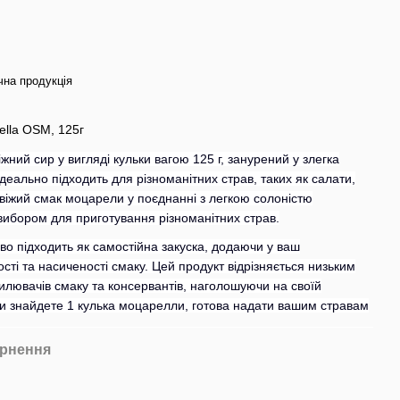
чна продукція
ella OSM, 125г
іжний сир у вигляді кульки вагою 125 г, занурений у злегка
еально підходить для різноманітних страв, таких як салати,
Свіжий смак моцарели у поєднанні з легкою солоністю
ибором для приготування різноманітних страв.
во підходить як самостійна закуска, додаючи у ваш
сті та насиченості смаку. Цей продукт відрізняється низьким
дсилювачів смаку та консервантів, наголошуючи на своїй
 ви знайдете 1 кулька моцарелли, готова надати вашим стравам
рнення