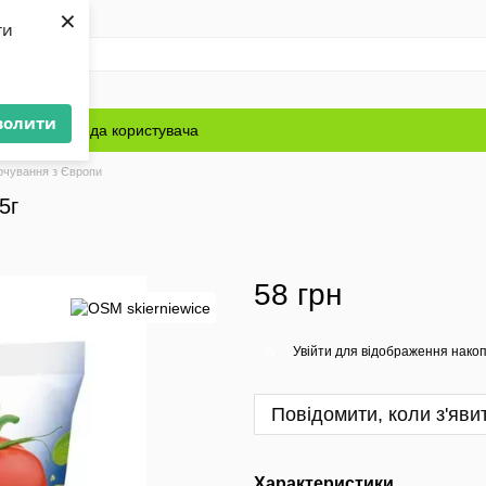
×
ти
волити
Блог
Угода користувача
рчування з Європи
5г
58 грн
Увійти
для відображення накоп
%
Повідомити, коли з'яви
Характеристики