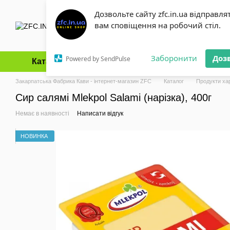
Перейти до основного контенту
Дозвольте сайту zfc.in.ua відправля
вам сповіщення на робочий стіл.
Заборонити
Доз
Powered by SendPulse
Каталог
Оплата і доставка
Обмін та повернення
Закарпатська Фабрика Кави - інтернет-магазин ZFC
Каталог
Продукти ха
Сир салямі Mlekpol Salami (нарізка), 400г
Немає в наявності
Написати відгук
НОВИНКА