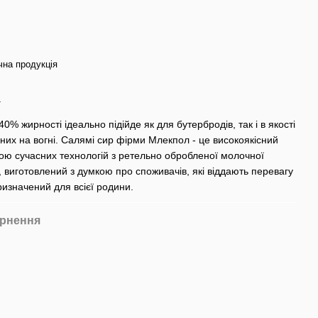
чна продукція
г
0% жирності ідеально підійде як для бутербродів, так і в якості
аних на вогні. Салямі сир фірми Млекпол - це високоякісний
ою сучасних технологій з ретельно обробленої молочної
 виготовлений з думкою про споживачів, які віддають перевагу
ризначений для всієї родини.
рнення