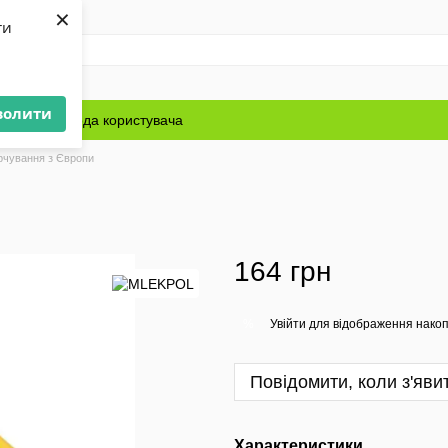
×
ти
волити
Блог
Угода користувача
рчування з Європи
164 грн
Увійти
для відображення накоп
%
Повідомити, коли з'яви
Характеристики