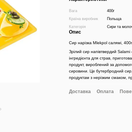
Вага
400г
Країна виробник
Польща
Категорія
Сири та моло
Опис
Сир нарізка Mlekpol салямі, 400
Зрілий сир напівтвердий Salami 4
інгредієнта для страв, приготов
продукт, вироблений за допомог
сировини. Це бутербродний сир,
продуктам з нерізким смаком, п
Доставка
Оплата
Пове
ю