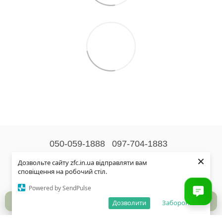
050-059-1888
097-704-1883
×
Контактна інформація
Дозвольте сайту zfc.in.ua відправляти вам
сповіщення на робочий стіл.
Повна версія сайту
Powered by SendPulse
© 2026
Дозволити
Заборонити