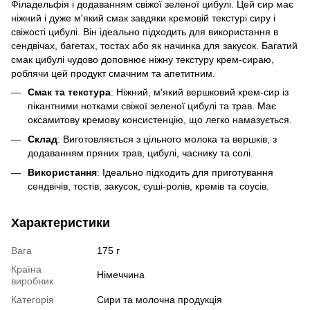
Філадельфія і додаванням свіжої зеленої цибулі. Цей сир має
ніжний і дуже м'який смак завдяки кремовій текстурі сиру і
свіжості цибулі. Він ідеально підходить для використання в
сендвічах, багетах, тостах або як начинка для закусок. Багатий
смак цибулі чудово доповнює ніжну текстуру крем-сираю,
роблячи цей продукт смачним та апетитним.
Смак та текстура
: Ніжний, м'який вершковий крем-сир із
пікантними нотками свіжої зеленої цибулі та трав. Має
оксамитову кремову консистенцію, що легко намазується.
Склад
: Виготовляється з цільного молока та вершків, з
додаванням пряних трав, цибулі, часнику та солі.
Використання
: Ідеально підходить для приготування
сендвічів, тостів, закусок, суші-ролів, кремів та соусів.
Характеристики
Вага
175 г
Країна
Німеччина
виробник
Категорія
Сири та молочна продукція