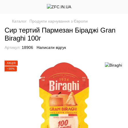
Каталог
Продукти харчування з Європи
Сир тертий Пармезан Біраджі Gran
Biraghi 100г
Артикул:
18906
Написати відгук
АКЦІЯ
−30%