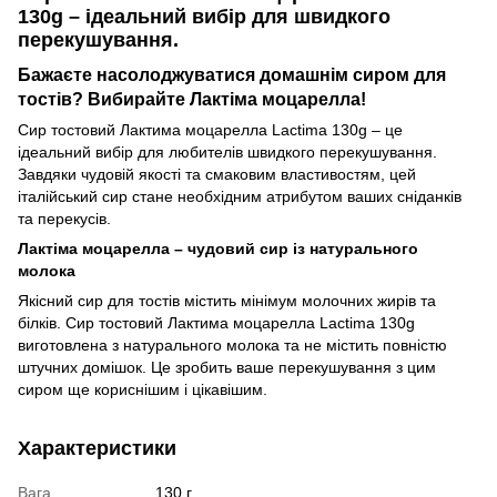
130g – ідеальний вибір для швидкого
перекушування.
Бажаєте насолоджуватися домашнім сиром для
тостів? Вибирайте Лактіма моцарелла!
Сир тостовий Лактима моцарелла Lactima 130g – це
ідеальний вибір для любителів швидкого перекушування.
Завдяки чудовій якості та смаковим властивостям, цей
італійський сир стане необхідним атрибутом ваших сніданків
та перекусів.
Лактіма моцарелла – чудовий сир із натурального
молока
Якісний сир для тостів містить мінімум молочних жирів та
білків. Сир тостовий Лактима моцарелла Lactima 130g
виготовлена ​​з натурального молока та не містить повністю
штучних домішок. Це зробить ваше перекушування з цим
сиром ще кориснішим і цікавішим.
Характеристики
Вага
130 г