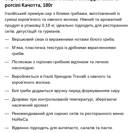
porcini Качотта, 180г
Італійський преміум-сир з білими грибами, виготовлений із
суміші коров'ячого та овечого молока. Ніжний та ароматний
продукт в упаковці 0.18 кг, ідеально підходить для ресторанних
сетів, дегустацій та гурманів.
Вершковий смак із вираженими нотами білого гриба.
М'яка, пластична текстура із дрібними вкрапленнями
грибів.
Післясмак з горіхово-грибним відтінком та легкою
насолодою.
Виробляється в Італії брендом Trevalli з овечого та
коров'ячого молока.
Білі гриби додаються вручну перед формуванням сиру.
Дозріває при контрольованій температурі, зберігаючи
насичений аромат.
Рекомендований для сирних сетів та ресторанного меню
HoReCa.
Відмінно підходить для антипасто, салатів та пасти.