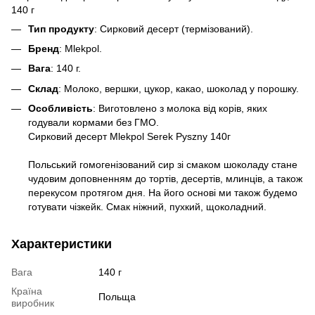
140 г
Тип продукту
: Сирковий десерт (термізований).
Бренд
: Mlekpol.
Вага
: 140 г.
Склад
: Молоко, вершки, цукор, какао, шоколад у порошку.
Особливість
: Виготовлено з молока від корів, яких
годували кормами без ГМО.
Сирковий десерт Mlekpol Serek Pyszny 140г
Польський гомогенізований сир зі смаком шоколаду стане
чудовим доповненням до тортів, десертів, млинців, а також
перекусом протягом дня. На його основі ми також будемо
готувати чізкейк. Смак ніжний, пухкий, щоколадний.
Характеристики
Вага
140 г
Країна
Польща
виробник