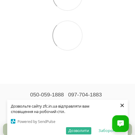
050-059-1888
097-704-1883
×
Контактна інформація
Дозвольте сайту zfc.in.ua відправляти вам
сповіщення на робочий стіл.
Повна версія сайту
Powered by SendPulse
© 2026
Дозволити
Заборонити