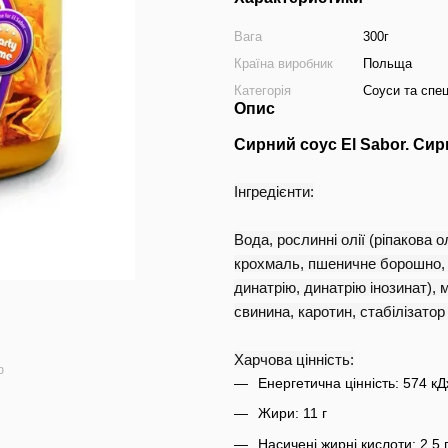
Вага
300г
Країна виробник
Польща
Категорія
Соуси та спец
Опис
Сирний соус El Sabor. Сир
Інгредієнти:
Вода, рослинні олії (ріпакова 
крохмаль, пшеничне борошно, а
динатрію, динатрію інозинат), 
свинина, каротин, стабілізато
Харчова цінність:
ю
Енергетична цінність: 574 кД
Жири: 11 г
Насичені жирні кислоти: 2,5 