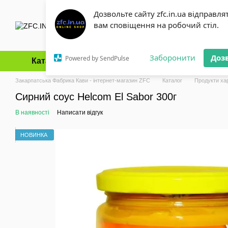
Перейти до основного контенту
Дозвольте сайту zfc.in.ua відправля
вам сповіщення на робочий стіл.
Заборонити
Доз
Powered by SendPulse
Каталог
Оплата і доставка
Обмін та повернення
Закарпатська Фабрика Кави - інтернет-магазин ZFC
Каталог
Продукти ха
Сирний соус Helcom El Sabor 300г
В наявності
Написати відгук
НОВИНКА