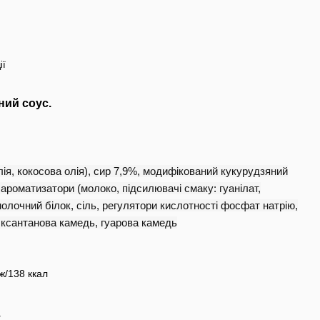
ії
ний соус.
олія, кокосова олія), сир 7,9%, модифікований кукурудзяний
роматизатори (молоко, підсилювачі смаку: гуанілат,
молочний білок, сіль, регулятори кислотності фосфат натрію,
р ксантанова камедь, гуарова камедь
ж/138 ккал
г