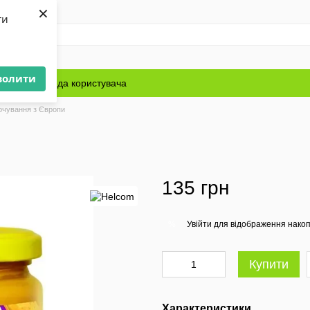
×
ти
волити
Блог
Угода користувача
рчування з Європи
135 грн
Увійти
для відображення накоп
%
Купити
Характеристики