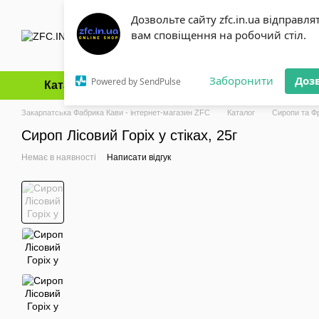
Перейти до основного контенту
Дозвольте сайту zfc.in.ua відправля
вам сповіщення на робочий стіл.
Заборонити
Доз
Powered by SendPulse
Каталог
Оплата і доставка
Обмін та повернення
Закарпатська Фабрика Кави - інтернет-магазин ZFC
Каталог
Сиропи та Ф
Сироп Лісовий Горіх у стіках, 25г
Немає в наявності
Написати відгук