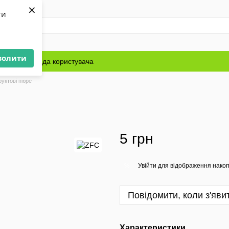
×
ти
волити
Блог
Угода користувача
руктові пюре
5 грн
Увійти
для відображення накоп
%
Повідомити, коли з'яви
Характеристики