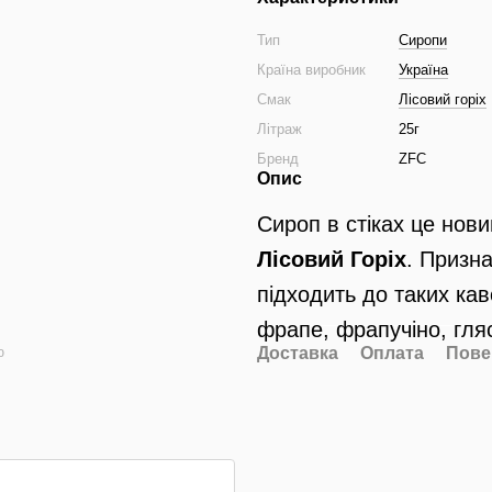
Тип
Сиропи
Країна виробник
Україна
Смак
Лісовий горіх
Літраж
25г
Бренд
ZFC
Опис
Сироп в стіках це нови
Лісовий Горіх
. Призн
підходить до таких кав
фрапе, фрапучіно, гля
Доставка
Оплата
Пове
ю