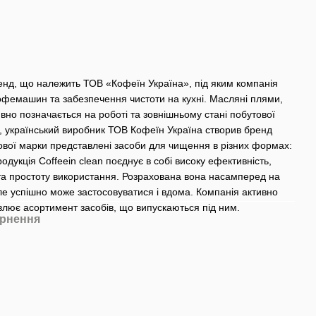
ренд, що належить ТОВ «Кофеїн Україна», під яким компанія
офемашин та забезпечення чистоти на кухні. Масляні плями,
тивно позначається на роботі та зовнішньому стані побутової
, український виробник ТОВ Кофеїн Україна створив бренд
оргової марки представлені засоби для чищення в різних формах:
Продукція Coffeein clean поєднує в собі високу ефективність,
та простоту використання. Розрахована вона насамперед на
е успішно може застосовуватися і вдома. Компанія активно
влює асортимент засобів, що випускаються під ним.
рнення