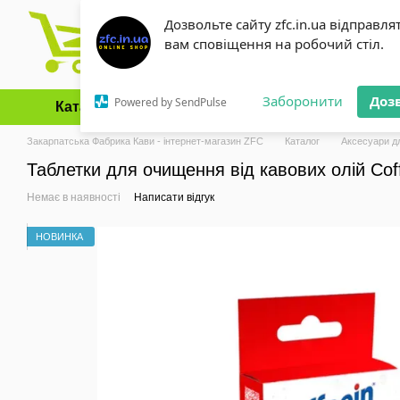
Перейти до основного контенту
Дозвольте сайту zfc.in.ua відправля
вам сповіщення на робочий стіл.
Заборонити
Доз
Powered by SendPulse
Каталог
Оплата і доставка
Обмін та повернення
Закарпатська Фабрика Кави - інтернет-магазин ZFC
Каталог
Аксесуари д
Таблетки для очищення від кавових олій Cof
Немає в наявності
Написати відгук
НОВИНКА