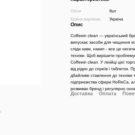
Об'єм
8шт
Країна виробник
Україна
Опис
Coffeein clean — український б
випускає засоби для чищення к
сліди кави, накип - все це нега
техніки. Щоб вирішити проблему
Coffeein clean. У лінійці цієї т
від рідин до спреїв і таблеток. 
дбайливе ставлення до техніки 
підприємства сфери HoReCa, ал
розвиває бренд і регулярно оно
Доставка
Оплата
Пове
ю