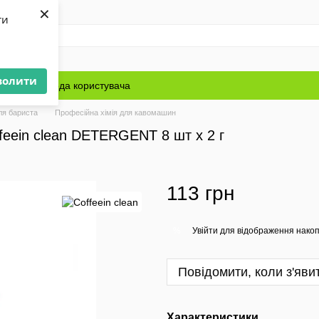
×
ти
волити
Блог
Угода користувача
ля бариста
Професійна хімія для кавомашин
feein clean DETERGENT 8 шт х 2 г
113 грн
Увійти
для відображення накоп
%
Повідомити, коли з'яви
Характеристики