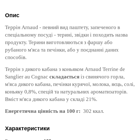
Опис
Террін Arnaud - певний вид паштету, запеченого в
спеціальному посуді - терині, звідки і походить назва
продукту. Терини виготовляються з фаршу або
рубаного м'яса та печінки, або у поєднанні даних
способів.
Террін з дикого кабана з коньяком Arnaud Terrine de
Sanglier au Cognac
складається
із свинячого горла,
м'яса дикого кабана, печінки курячої, молока, яєць, солі,
коньяку 0,8%, спецій та натуральних ароматизаторів.
Вміст м'яса дикого кабана у складі 21%.
Енергетична цінність на 100 г:
302 ккал.
Характеристики