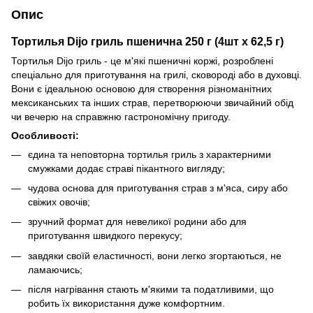
Опис
Тортилья Dijo гриль пшенична 250 г (4шт x 62,5 г)
Тортилья Dijo гриль - це м'які пшеничні коржі, розроблені
спеціально для приготування на грилі, сковороді або в духовці.
Вони є ідеальною основою для створення різноманітних
мексиканських та інших страв, перетворюючи звичайний обід
чи вечерю на справжню гастрономічну пригоду.
Особливості:
єдина та неповторна тортилья гриль з характерними
смужками додає страві пікантного вигляду;
чудова основа для приготування страв з м'яса, сиру або
свіжих овочів;
зручний формат для невеликої родини або для
приготування швидкого перекусу;
завдяки своїй еластичності, вони легко згортаються, не
ламаючись;
після нагрівання стають м'якими та податливими, що
робить їх використання дуже комфортним.