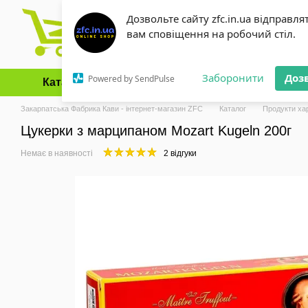
Перейти до основного контенту
Дозвольте сайту zfc.in.ua відправля
вам сповіщення на робочий стіл.
Заборонити
Доз
Powered by SendPulse
Каталог
Оплата і доставка
Обмін та повернення
Закарпатська Фабрика Кави - інтернет-магазин ZFC
Каталог
Продукти ха
Цукерки з марципаном Mozart Kugeln 200г
Немає в наявності
2 відгуки