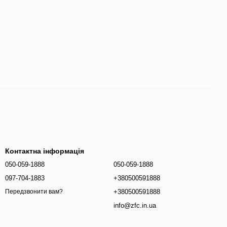
Контактна інформація
050-059-1888
050-059-1888
097-704-1883
+380500591888
+380500591888
Передзвонити вам?
info@zfc.in.ua