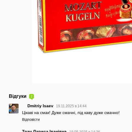
Відгуки
2
Dmitriy Isaev
19.11.2025 в 14:44
Цікаві на смак! Дуже смачні, під каву дуже смачно!
Відповісти
Трач Лариса Іванівна
19.05.2025 в 14:36