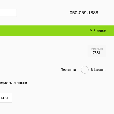
050-059-1888
Мій кошик
Артикул
17383
Порівняти
В бажання
ичувальної знижки
ться