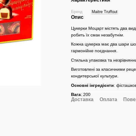
Бренд
Maitre Truffout
Опис
Цукерки Моцарт містять два вид
робить їх смак незабутнім.
Кожна цукерка має два шари шо
гармонійне поєднання.
Стильна упаковка та незрівнянн
Виготовлені за класичними реце
кондитерської культури.
Основні інгредієнти
: фісташко
Вага
: 200
Доставка
Оплата
Пове