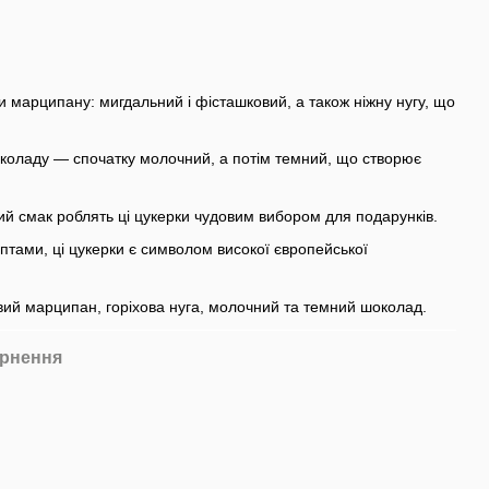
и марципану: мигдальний і фісташковий, а також ніжну нугу, що
коладу — спочатку молочний, а потім темний, що створює
ий смак роблять ці цукерки чудовим вибором для подарунків.
птами, ці цукерки є символом високої європейської
вий марципан, горіхова нуга, молочний та темний шоколад.
рнення