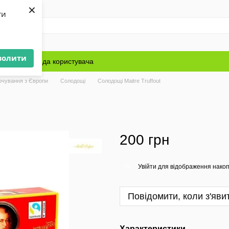
×
ти
волити
Блог
Угода користувача
рчування з Європи
Солодощі
Солодощі Maitre Truffout
200 грн
Увійти
для відображення накоп
%
Повідомити, коли з'яви
Характеристики