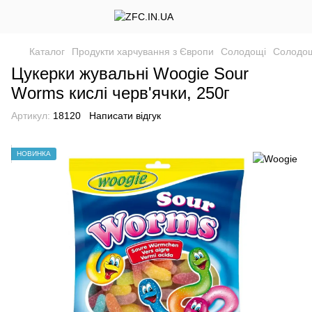
Каталог
Продукти харчування з Європи
Солодощі
Солодощ
Цукерки жувальні Woogie Sour
Worms кислі черв'ячки, 250г
Артикул:
18120
Написати відгук
НОВИНКА