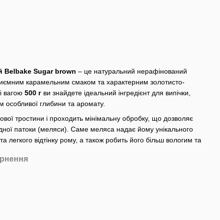
 Belbake Sugar brown
– це натуральний нерафінований
приємним карамельним смаком та характерним золотисто-
ці вагою
500 г
ви знайдете ідеальний інгредієнт для випічки,
їм особливої глибини та аромату.
ової тростини і проходить мінімальну обробку, що дозволяє
дної патоки (меляси). Саме меляса надає йому унікального
та легкого відтінку рому, а також робить його більш вологим та
рнення