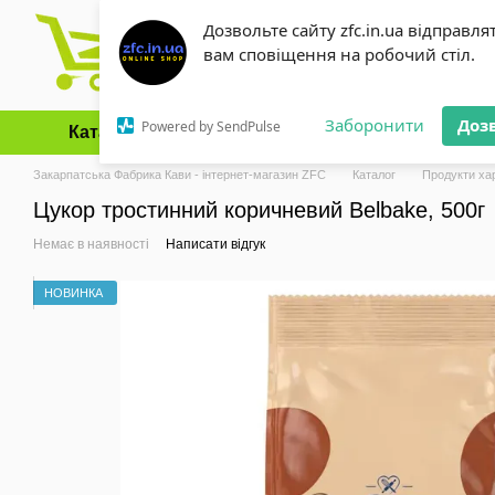
Перейти до основного контенту
Дозвольте сайту zfc.in.ua відправля
вам сповіщення на робочий стіл.
Заборонити
Доз
Powered by SendPulse
Каталог
Оплата і доставка
Обмін та повернення
Закарпатська Фабрика Кави - інтернет-магазин ZFC
Каталог
Продукти ха
Цукор тростинний коричневий Belbake, 500г
Немає в наявності
Написати відгук
НОВИНКА