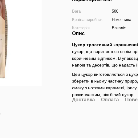
Вага
500
Країна виробник
Німеччина
Категорія
Бакалія
Опис
Цукор тростинний коричневий
цукор, що вирізняється своїм 
коричневим відтінком. В упаков
напоїв та десертів, що надасть 
Цей цукор виготовляється з цукр
зберегти в ньому частину приро
смаку з нотками карамелі, ірису 
розсипчастим, ніж білий цукор.
Доставка
Оплата
Пове
ю