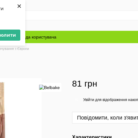
×
ти
волити
Блог
Угода користувача
рчування з Європи
81 грн
Увійти
для відображення накоп
%
Повідомити, коли з'яви
Характеристики