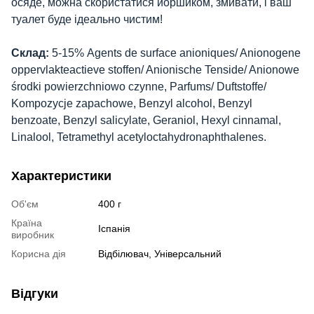
осяде, можна скористатися йоршиком, змивати, і ваш
туалет буде ідеально чистим!
Склад:
5-15% Agents de surface anioniques/ Anionogene
oppervlakteactieve stoffen/ Anionische Tenside/ Anionowe
środki powierzchniowo czynne, Parfums/ Duftstoffe/
Kompozycje zapachowe, Benzyl alcohol, Benzyl
benzoate, Benzyl salicylate, Geraniol, Hexyl cinnamal,
Linalool, Tetramethyl acetyloctahydronaphthalenes.
Характеристики
Об'єм
400 г
Країна
Іспанія
виробник
Корисна дія
Відбілювач, Універсальний
Відгуки