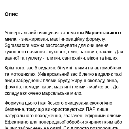
Опис
Універсальний очищувач з ароматом
Марсельського
мила
- знежирювач, має інноваційну формулу.
Sgrassatore можна застосовувати для очищення
кухонного начиння - духовок, плит, раковин, кахлів. Для
ванної та туалету - плитки, сантехніки, вікон та інших.
Крім того, засіб видаляє бітумні плями на автомобілях
та мотоциклах. Універсальний засіб легко видаляє такі
види забруднень: плями бруду, жиру, шоколаду, вина,
фруктів, помади, кави, масляні плями - майже всі. До
складу включено марсельське мило.
Формула цього італійського очищувача екологічно
безпечна, тому що використовуються ПАР лише
натурального походження, збагачені ефірними оліями.
Ефективно для попередньої обробки жирних плям або
інших забруднень на одязі. Слід просто розпорошити