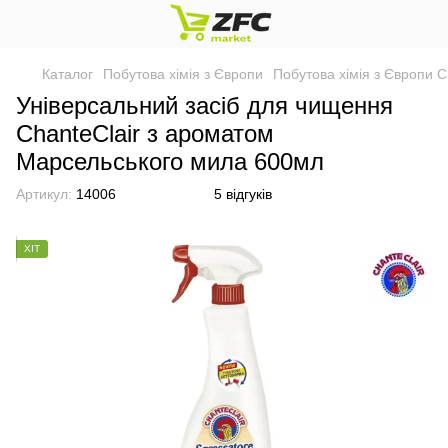
Каталог
Побутова хімія з Європи
Побутова хімія з Європи C
Універсальний засіб для чищення
ChanteClair з ароматом
Марсельського мила 600мл
Артикул:
14006
5 відгуків
ХІТ