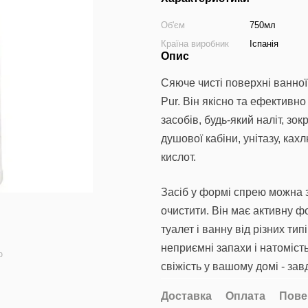
Об'єм
750мл
Країна виробник
Іспанія
Опис
Сяюче чисті поверхні ванної 
Pur. Він якісно та ефективн
засобів, будь-який наліт, з
душової кабіни, унітазу, ках
кислот.
Засіб у формі спрею можна з
очистити. Він має активну ф
туалет і ванну від різних тип
неприємні запахи і натомість
ю
свіжість у вашому домі - зав
Доставка
Оплата
Пове