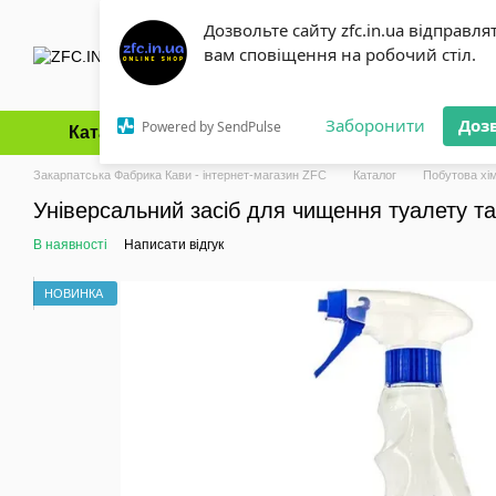
Перейти до основного контенту
Дозвольте сайту zfc.in.ua відправля
вам сповіщення на робочий стіл.
Заборонити
Доз
Powered by SendPulse
Каталог
Оплата і доставка
Обмін та повернення
Закарпатська Фабрика Кави - інтернет-магазин ZFC
Каталог
Побутова хім
Універсальний засіб для чищення туалету та 
В наявності
Написати відгук
НОВИНКА