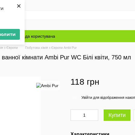
×
ти
волити
Блог
Угода користувача
ія з Європи
Побутова хімія з Європи Ambi Pur
ванної кімнати Ambi Pur WC Білі квіти, 750 мл
118 грн
Увійти
для відображення накоп
%
Купити
Характеристики