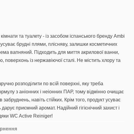
кімнати та туалету - із засобом іспанського бренду Ambi
о усуває брудні плями, плісняву, залишки косметичних
окрема вапняний. Підходить для миття акрилової ванни,
лю, поверхонь із нержавіючої сталі. Не містить хлору та
ручно розподілити по всій поверхні, яку треба
ормулу з аніонних і неіонних ПАР, тому відмінно очищає
ів забруднень, навіть стійких. Крім того, продукт усуває
 дарує приємний аромат. Надійний гігієнічний захист і
дяки WC Active Reiniger!
рнення