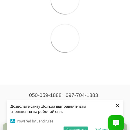
050-059-1888
097-704-1883
×
Контактна інформація
Дозвольте сайту zfc.in.ua відправляти вам
сповіщення на робочий стіл.
Повна версія сайту
Powered by SendPulse
© 2026
Дозволити
Заборонити