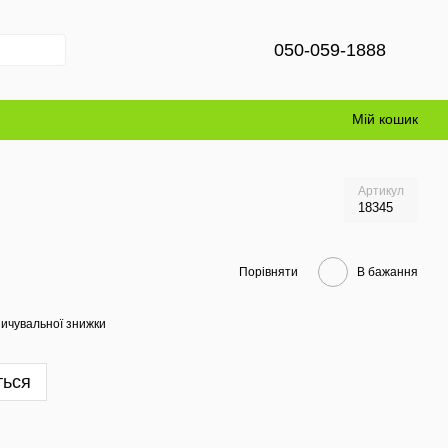
050-059-1888
Мій кошик
Артикул
18345
Порівняти
В бажання
ичувальної знижки
ться