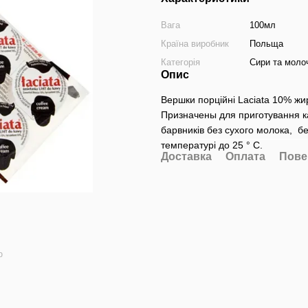
Вага
100мл
Країна виробник
Польща
Категорія
Сири та моло
Опис
Вершки порційні Laciata 10% жир
Призначены для приготування ка
барвників без сухого молока, б
температурі до 25 ° С.
Доставка
Оплата
Пове
ю