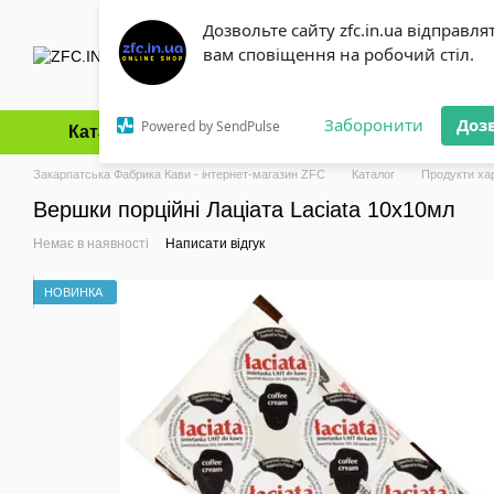
Перейти до основного контенту
Дозвольте сайту zfc.in.ua відправля
вам сповіщення на робочий стіл.
Заборонити
Доз
Powered by SendPulse
Каталог
Оплата і доставка
Обмін та повернення
Закарпатська Фабрика Кави - інтернет-магазин ZFC
Каталог
Продукти ха
Вершки порційні Лаціата Laciata 10х10мл
Немає в наявності
Написати відгук
НОВИНКА