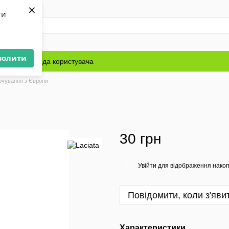
×
ти
волити
Блог
Угода користувача
рчування з Європи
30 грн
Увійти
для відображення накоп
%
Повідомити, коли з'яви
Характеристики