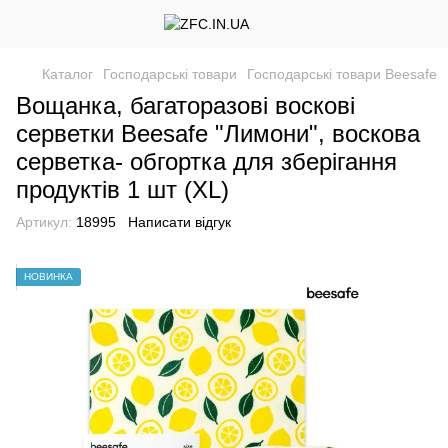
Каталог
Господарські товари
Господарські товари Beesafe
Вощанка, багаторазові воскові
серветки Beesafe "Лимони", воскова
серветка- обгортка для зберігання
продуктів 1 шт (XL)
Артикул:
18995
Написати відгук
НОВИНКА