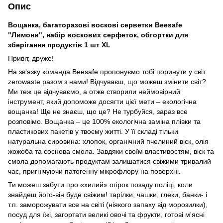
Опис
Вощанка, багаторазові воскові серветки Beesafe
"Лимони", набір воскових серфеток, обгортки для
зберігання продуктів 1 шт XL
Привіт, друже!
На зв'язку команда Beesafe пропонуємо тобі поринути у світ
zerowaste разом з нами! Відчуваєш, що можеш змінити світ?
Ми теж це відчуваємо, а отже створили неймовірний
інструмент, який допоможе досягти цієї мети – екологічна
вощанка! Ще не знаєш, що це? Не турбуйся, зараз все
розповімо. Вощанка – це 100% екологічна заміна плівки та
пластикових пакетів у твоєму житті. У її складі тільки
натуральна сировина: хлопок, органічний пчелиний віск, олія
жожоба та соснова смола. Завдяки своїм властивостям, віск та
смола допомагають продуктам залишатися свіжими тривалий
час, пригнічуючи патогенну мікрофлору на поверхні.
Ти можеш забути про «хилий» огірок позаду поліці, коли
знайдеш його-він буде свіжим! тарілки, чашки, глеки, банки- і
т.п. заморожувати все на світі (ніякого запаху від морозилки),
посуд для їжі, загортати великі овочі та фрукти, готові м'ясні