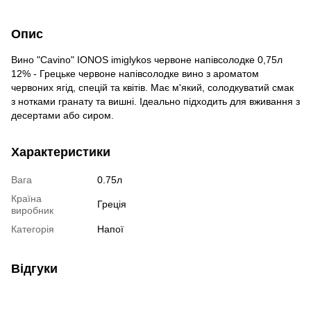
Опис
Вино "Cavino" IONOS imiglykos червоне напівсолодке 0,75л
12% - Грецьке червоне напівсолодке вино з ароматом
червоних ягід, спецій та квітів. Має м'який, солодкуватий смак
з нотками гранату та вишні. Ідеально підходить для вживання з
десертами або сиром.
Характеристики
Вага
0.75л
Країна
Греція
виробник
Категорія
Напої
Відгуки