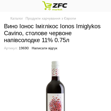
Каталог
Продукти харчування з Європи
Вино Іонос Іміглікос Ionos Imiglykos
Cavino, столове червоне
напівсолодке 11% 0.75л
Артикул:
19690
Написати відгук