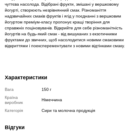
чуттєва насолода. Відібрані фрукти, змішані у вершковому
йогурті, створюють незрівнянний смак. Різноманіття
надзвичайних смаків фруктів і ягід у поєднанні з вершковим
йогуртом преміум-класу пропонує кращі творіння для
справжніх поціновувачів. Відкрийте для себе різноманітність
йогуртів на будь-який смак - від вишуканих з екзотичними
фруктами до звичних, щоб насолодитися новими смаковими
відкриттями і поексперементувати з новими відтінками смаку.
Характеристики
Вага
150 г
Країна
Німеччина
виробник
Категорія
Сири та молочна продукція
Відгуки