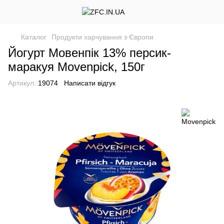
Каталог
Продукти харчування з Європи
Йогурт Мовенпік 13% персик-
маракуя Movenpick, 150г
Артикул:
19074
Написати відгук