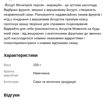
Йогурт Movenpick персик - маракуйя - це чуттєва насолода.
Відібрані фрукти, змішані у вершковому йогурті, створюють
незрівнянний смак. Різноманіття надзвичайних смаків фруктів і
ягід у поєднанні з вершковим йогуртом преміум-класу
пропонує кращі творіння для справжніх поціновувачів.
Відкрийте для себе різноманітність йогуртів Мовенпік на будь-
який смак - від вишуканих з екзотичними фруктами до звичних,
щоб насолодитися новими смаковими відкриттями і
поексперементувати з новими відтінками смаку.
Характеристики
Вага
150 г
Країна
Німеччина
виробник
Категорія
Сири та молочна продукція
Відгуки