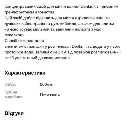
Концентрований засіб для миття ванної Denkmit з приємним
грейпфрутовим ароматом.
Цей засіб добре підходить для миття акрилових ванн та
душових кабін, кранів та рукомийників, а також для плитки
- якісно усуває мильний та вапняний нальоти з усіх
поверхонь.
Спосіб використання:
вилити вміст запаски у розпилювач Denkmit та додати у нього
проточної води, залишаючи 1 см від поверхні розпилювача - і
засіб уже готовий до використання.
Характеристики
Об'єм
500мл
Країна
Німеччина
виробник
Відгуки