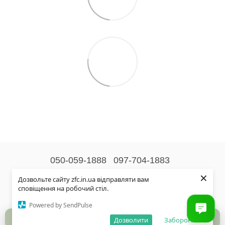
050-059-1888
097-704-1883
×
Контактна інформація
Дозвольте сайту zfc.in.ua відправляти вам
сповіщення на робочий стіл.
Повна версія сайту
Powered by SendPulse
© 2026
Дозволити
Заборонити