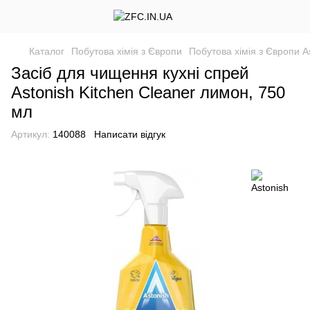
Каталог
Побутова хімія з Європи
Побутова хімія з Європи A
Засіб для чищення кухні спрей
Astonish Kitchen Cleaner лимон, 750
мл
Артикул:
140088
Написати відгук