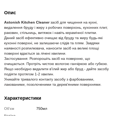
Опис
Astonish Kitchen Cleaner
засіб для чищення на кухні,
видалення бруду і жиру з робочих поверхонь, кухонних плит,
раковин, стільниць, витяжок і навіть керамічної плитки.
Даний засіб ефективно очищає від бруду та жиру будь-які
кухонні поверхні, не залишаючи слідів та плям. Завдяки
наявності розпилювача, наносити засіб на великі площі
поверхні вдається за лічені хвилини.
Застосування: Розпорошіть засіб на поверхню, що
очищається. Протріть чистою вологою ганчіркою або губкою.
Якщо необхідно видалити в'їлий жир або бруд - дайте засобу
подіяти протягом 1-2 хвилин.
Уникайте тривалого контакту засобу з фарбованими,
лакованими, позолоченими та дерев'яними поверхнями.
Характеристики
Об'єм
750мл
Країна