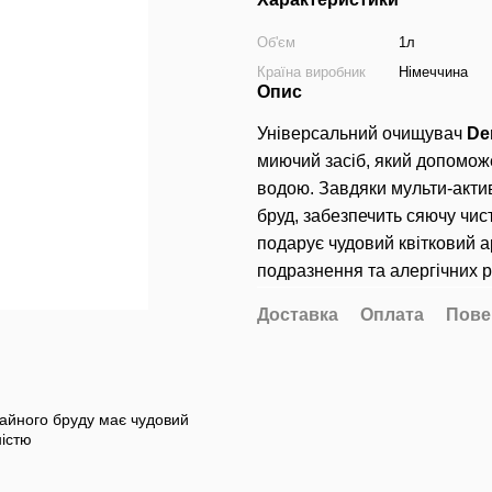
Об'єм
1л
Країна виробник
Німеччина
Опис
Універсальний очищувач
De
миючий засіб, який допоможе
водою. Завдяки мульти-актив
бруд, забезпечить сяючу чис
подарує чудовий квітковий 
подразнення та алергічних р
Доставка
Оплата
Пове
чайного бруду має чудовий
істю