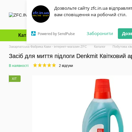
Перейти до основного контенту
Дозвольте сайту zfc.in.ua відправля
вам сповіщення на робочий стіл.
Заборонити
Доз
Powered by SendPulse
Каталог
Оплата і доставка
Обмін та повернення
Закарпатська Фабрика Кави - інтернет-магазин ZFC
Каталог
Побутова хім
Засіб для миття підлоги Denkmit Квітковий 
В наявності
2 відгуки
ХІТ