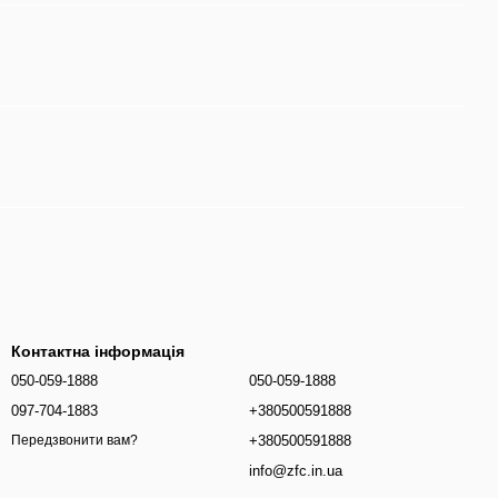
Контактна інформація
050-059-1888
050-059-1888
097-704-1883
+380500591888
+380500591888
Передзвонити вам?
info@zfc.in.ua