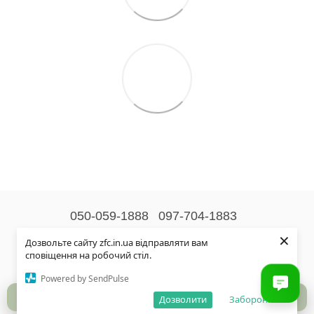
050-059-1888
097-704-1883
×
Контактна інформація
Дозвольте сайту zfc.in.ua відправляти вам
сповіщення на робочий стіл.
Повна версія сайту
Powered by SendPulse
© 2026
Дозволити
Заборонити