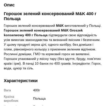
Опис
Горошок зелений консервований M&K 400 г
Польща
Горошок зелений консервований
M&K
виготовлений у Польщі.
Горошок зелений консервований M&K Groszek
konserwowy 400 г Польща
підтвердили свою відповідність
усім вимогам законодавства та визнаний якісним і безпечним.
У цьому продукті зерна цілі, одного калібру, без домішок і
плям, рівномірного кольору з приємним зеленим відтінком.
Рослинні домішки, ГМО та кормовий горох не виявлені.
Горошок упакований у якісну тару (без здуття, бруду, пом'ятих
країв і іржі). В пачці 10 банок по 400 грамів. Інгредієнти: Горох,
вода, цукор та сіль.
Характеристики
Вага
400г
Країна
Польща
виробник