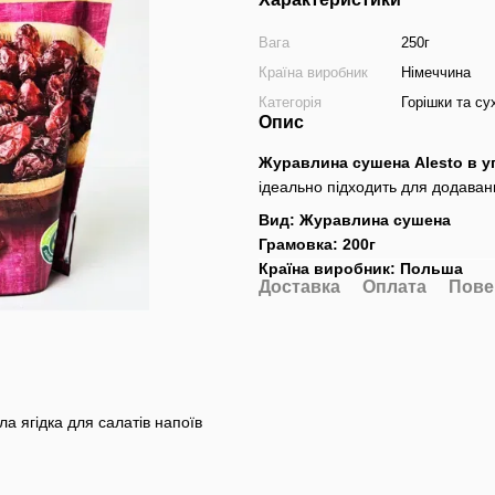
Вага
250г
Країна виробник
Німеччина
Категорія
Горішки та с
Опис
Журавлина сушена Alesto в у
ідеально підходить для додаванн
Вид: Журавлина сушена
Грамовка: 200г
Країна виробник: Польша
Доставка
Оплата
Пове
ла ягідка для салатів напоїв