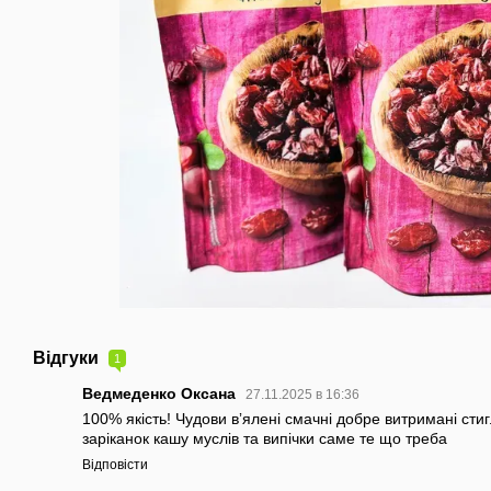
Відгуки
1
Ведмеденко Оксана
27.11.2025 в 16:36
100% якість! Чудови вʼялені смачні добре витримані стиг
заріканок кашу муслів та випічки саме те що треба
Відповісти