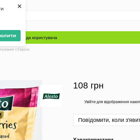
×
ти
волити
Блог
Угода користувача
рчування з Європи
108 грн
Увійти
для відображення накоп
%
Повідомити, коли з'яви
Характеристики