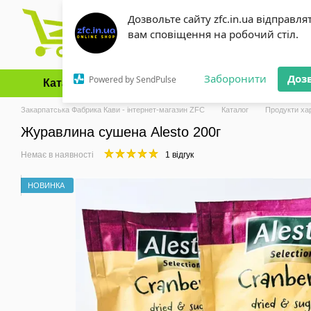
Перейти до основного контенту
Дозвольте сайту zfc.in.ua відправля
вам сповіщення на робочий стіл.
Заборонити
Доз
Powered by SendPulse
Каталог
Оплата і доставка
Обмін та повернення
Закарпатська Фабрика Кави - інтернет-магазин ZFC
Каталог
Продукти ха
Журавлина сушена Alesto 200г
Немає в наявності
1 відгук
НОВИНКА