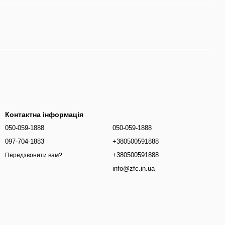
Контактна інформація
050-059-1888
050-059-1888
097-704-1883
+380500591888
+380500591888
Передзвонити вам?
info@zfc.in.ua