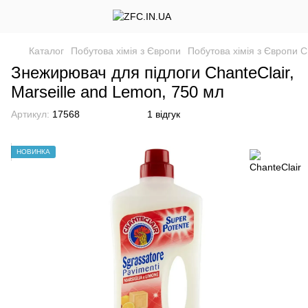
Каталог
Побутова хімія з Європи
Побутова хімія з Європи C
Знежирювач для підлоги ChanteClair,
Marseille and Lemon, 750 мл
Артикул:
17568
1 відгук
НОВИНКА