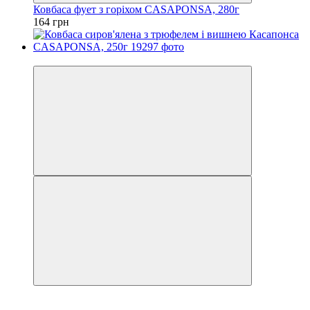
Ковбаса фует з горіхом CASAPONSA, 280г
164 грн
Хіт