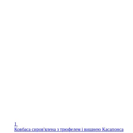
1
Ковбаса сиров'ялена з трюфелем і вишнею Касапонса