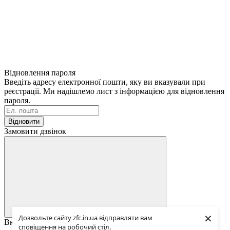
Відновлення пароля
Введіть адресу електронної пошти, яку ви вказували при
реєстрації. Ми надішлемо лист з інформацією для відновлення
пароля.
Відновити
Замовити дзвінок
×
Дозвольте сайту zfc.in.ua відправляти вам
Вкажіть ваш номер телефону та ім'я. Ми зателефонуємо вам
сповіщення на робочий стіл.