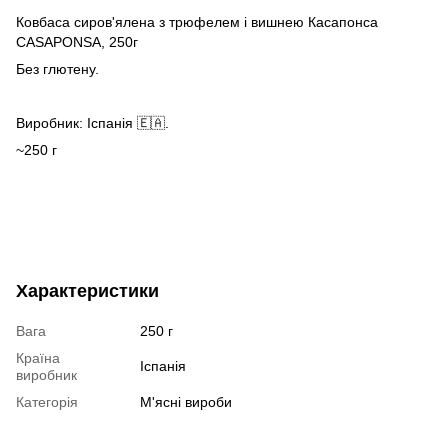
Ковбаса сиров'ялена з трюфелем і вишнею Касапонса
CASAPONSA, 250г
Без глютену.
Виробник: Іспанія 🇪🇦.
~250 г
Характеристики
Вага
250 г
Країна
Іспанія
виробник
Категорія
М'ясні вироби