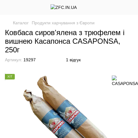
Каталог
Продукти харчування з Європи
Ковбаса сиров'ялена з трюфелем і
вишнею Касапонса CASAPONSA,
250г
Артикул:
19297
1 відгук
ХІТ