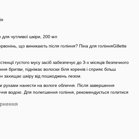
ія
te для чутливої шкіри, 200 мл
рвонінь, що виникають після гоління? Піна для голінняGillette
стенції густого мусу засіб забезпечує до 3-х місяців безпечного
ння бритви, піднімає волоски біля коренів і сприяє більш
н захищає шкіру від пошкоджень лезом.
ими рухами нанести на вологе обличчя. Після завершення
иччя водою. Для полегшення гоління, рекомендується голитися
рнення