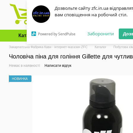
Перейти до основного контенту
Дозвольте сайту zfc.in.ua відправля
вам сповіщення на робочий стіл.
Заборонити
Доз
Powered by SendPulse
Каталог
Оплата і доставка
Обмін та повернення
Закарпатська Фабрика Кави - інтернет-магазин ZFC
Каталог
Побутова хім
Чоловіча піна для гоління Gillette для чутли
Немає в наявності
Написати відгук
НОВИНКА