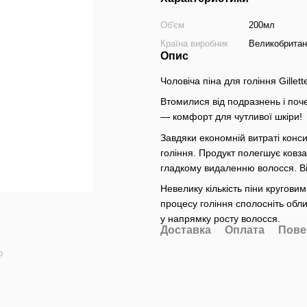
Об'єм
200мл
Країна виробник
Великобритан
Опис
Чоловіча піна для гоління Gillet
Втомилися від подразнень і поче
— комфорт для чутливої ​​шкіри!
Завдяки економній витраті конси
гоління. Продукт полегшує ковза
гладкому видаленню волосся. Ві
Невелику кількість піни кругов
процесу гоління сполосніть обл
у напрямку росту волосся.
Доставка
Оплата
Пове
ю