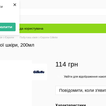
×
ти
волити
Блог
Угода користувача
ія з Європи
Побутова хімія з Європи Gillette
вої шкіри, 200мл
114 грн
Увійти
для відображення накоп
%
Повідомити, коли з'яви
Характеристики