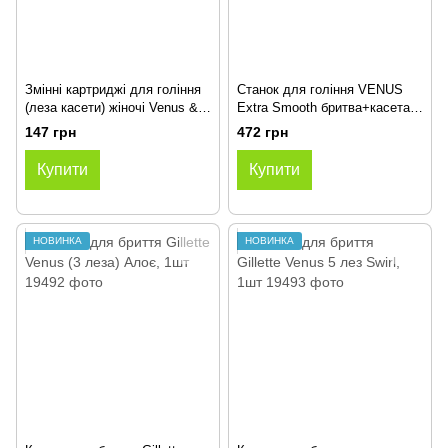
Змінні картриджі для гоління
Станок для гоління VENUS
(леза касети) жіночі Venus &
Extra Smooth бритва+касета,
Olay Comfortglide Sensitive 5
5 лез
147 грн
472 грн
лез з АЛОЄ, 1 шт
Купити
Купити
НОВИНКА
НОВИНКА