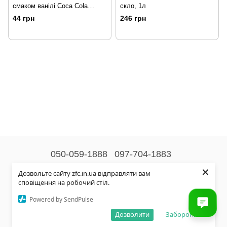
смаком ванілі Coca Cola
скло, 1л
vanilla 330, мл
44 грн
246 грн
050-059-1888
097-704-1883
×
Контактна інформація
Дозвольте сайту zfc.in.ua відправляти вам
сповіщення на робочий стіл.
Повна версія сайту
Powered by SendPulse
© 2026
Дозволити
Заборонити