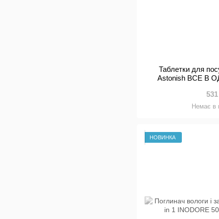
Таблетки для по
Astonish ВСЕ В 
ополіскув
531
Немає в 
НОВИНКА