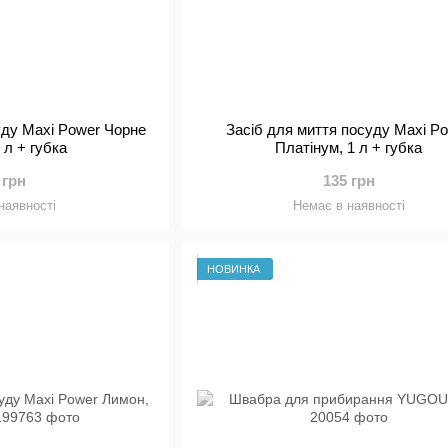
уду Maxi Power Чорне
Засіб для миття посуду Maxi P
1 л + губка
Платінум, 1 л + губка
 грн
135 грн
наявності
Немає в наявності
НОВИНКА