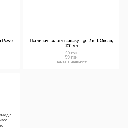
n Power
Поглинач вологи і запаху Irge 2 in 1 Океан,
400 мл
69 грн
59 грн
Немає в наявності