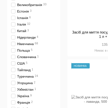
33
Великобританія
3
Естонія
6
Іспанія
32
Італія
3
Китай
Засіб для миття пос
1 л +
4
Нідерланди
68
Німеччина
135
5
Польща
Немає в 
1
Словаччина
5
США
НОВИНКА
1
Тайланд
24
Туреччина
2
Угорщина
1
Узбекістан
9
Україна
2
Франція