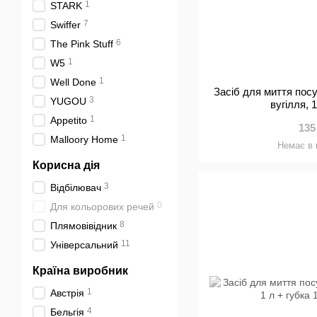
1
STARK
7
Swiffer
6
The Pink Stuff
1
W5
1
Well Done
Засіб для миття пос
3
YUGOU
вугілля, 
1
Аppetito
135
1
Malloory Home
Немає в 
Корисна дія
3
Відбілювач
0
Для кольорових речей
8
Плямовівідник
11
Універсальний
Країна виробник
1
Австрія
4
Бельгія