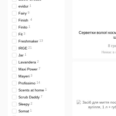
1
evidur
9
Fairy
4
Finish
1
Finito
Серветки вологі кос
3
Fit
ш
13
Freshmaker
8 гр
21
IRGE
Немає в 
1
Jar
2
Lavandera
7
Maxi Power
3
Mayeri
14
Profissimo
1
Scents at home
7
Scrub Daddy
2
Sleepy
1
Somat