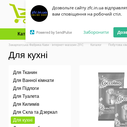
Перейти до основного контенту
Дозвольте сайту zfc.in.ua відправля
вам сповіщення на робочий стіл.
Заборонити
Доз
Powered by SendPulse
Каталог
Оплата і доставка
Обмін та повернення
Закарпатська Фабрика Кави - інтернет-магазин ZFC
Каталог
Побутова хім
Для кухні
Для Тканин
Для Ванної кімнати
Для Підлоги
Для Туалета
Для Килимів
Для Скла та Дзеркал
Для кухні