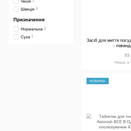
1
Чехія
3
Швеція
Призначення
2
Нормальна
1
Суха
Засіб для миття посу
- лаванд
93
Немає в 
НОВИНКА