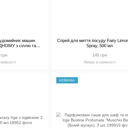
судомийних машин
Спрей для миття посуду Fairy Limo
ОДНОМУ з сіллю та
Spray, 500 мл
ачем 42 шт.
 грн
145 грн
наявності
Немає в наявності
НОВИНКА