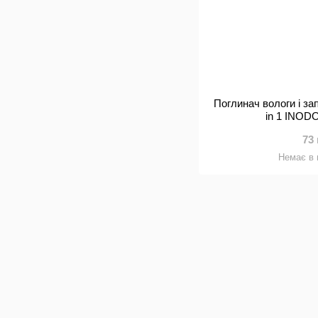
Поглинач вологи і зап
in 1 INOD
73
Немає в 