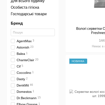
Для всього будинку
Особиста гігієна
Господарські товари
Бренд
Вологі серветки C
Freshne
144
3
AgentMax
Немає в 
23
Astonish
1
Balea
20
ChanteClair
НОВИНКА
5
Cif
1
Coccolino
2
Dasty
46
DenkMit
1
Domestos
15
Dr.Beckmann
1
Elbow Grease