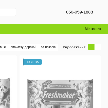
050-059-1888
Мій кошик
Відображення:
евше
спочатку дорожчі
за назвою
НОВИНКА