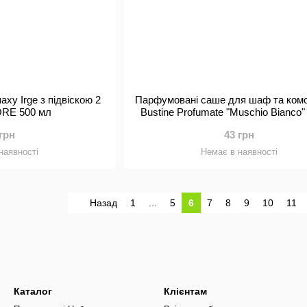
аху Irge з підвіскою 2
Парфумовані саше для шаф та комод
ORE 500 мл
Bustine Profumate "Muschio Bianco"
мускус), 3 шт.
 грн
43 грн
наявності
Немає в наявності
Назад
1
...
5
6
7
8
9
10
11
Каталог
Клієнтам