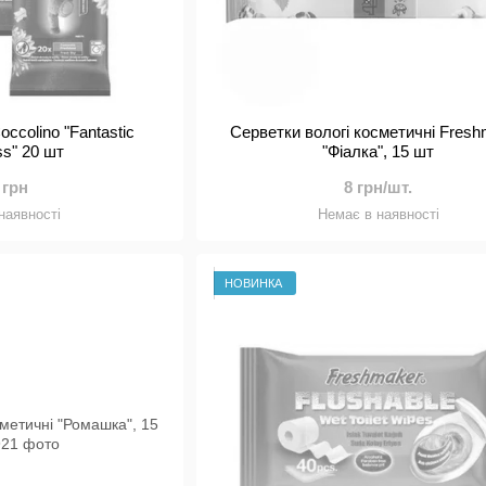
occolino "Fantastic
Серветки вологі косметичні Fres
ss" 20 шт
"Фіалка", 15 шт
 грн
8 грн/шт.
наявності
Немає в наявності
НОВИНКА