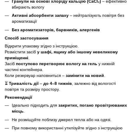
Гранули на основі хлоріду кальцію (CaCl₂)
– ефективно
вбирають вологу
Активні абсорбенти запаху
– нейтралізують повітря без
ароматизації
Без ароматизаторів, барвників, алергенів
Спосіб застосування
Відкрити упаковку згідно з інструкцією.
Розмістити засіб
у шафі, ящику або іншому невеликому
приміщенні
.
Засіб
поступово перетворює вологу на гель
у нижній
частині контейнера.
Коли резервуар наповниться –
замінити на новий
.
⏳
Тривалість дії
–
до 4–8 тижнів
, залежно від вологості
повітря та розміру простору.
Рекомендації
Ідеально підходить для
закритих, погано провітрюваних
місць
.
Не розміщуйте поблизу джерел тепла або на одязі.
При повному використанні утилізуйте згідно з інструкцією