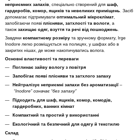
неприємних запахів
, спеціально створений для
шаф,
гардеробів, комор, ящиків та невеликих приміщень
. Засіб
допомагає підтримувати
оптимальний мікроклімат
,
запобігаючи появі
плісняви, затхлості та вологи
, а
також
захищає одяг, взуття та речі від пошкоджень
.
Завдяки
компактному розміру
та зручному формату, Irge
Inodore легко розміщується на полицях, у шафах або в
закритих нішах, де може накопичуватись волога.
Основні властивості та переваги
Поглинає зайву вологу з повітря
Запобігає появі плісняви та затхлого запаху
Нейтралізує неприємні запахи без ароматизації
–
“Inodore” означає “без запаху”
Підходить для шаф, ящиків, комор, комодів,
гардеробних, ванних кімнат
Компактний та простий у використанні
Екологічний та безпечний для одягу й текстилю
Склад