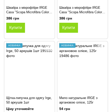
Швабра з мікрофібри IRGE
Швабра з мікрофібри IRGE
Casa "Scopa Microfibra Color"
Casa "Scopa Microfibra Color"
сіра 43 см
синя 43 см
386 грн
386 грн
Купити
Купити
НОВИНКА
НОВИНКА
Щітка-липучка для одягу Irge,
Мило натуральне IRGE з
50 аркушів 1шт
аргановою олією, 125г
Ціну уточнюйте
54 грн