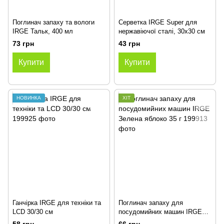
Поглинач запаху та вологи
Серветка IRGE Super для
IRGE Тальк, 400 мл
нержавіючої сталі, 30х30 см
73 грн
43 грн
Купити
Купити
НОВИНКА
ХІТ
Ганчірка IRGE для техніки та
Поглинач запаху для
LCD 30/30 см
посудомийних машин IRGE
Зелена яблоко 35 г