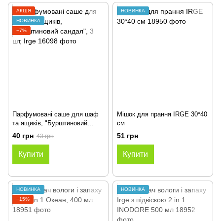
АКЦІЯ
НОВИНКА
НОВИНКА
−7%
Парфумовані саше для шаф
Мішок для прання IRGE 30*40
та ящиків, "Бурштиновий
см
сандал", 3 шт, Irge
40 грн
51 грн
43 грн
Купити
Купити
НОВИНКА
НОВИНКА
−15%