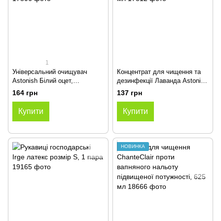
1
Універсальний очищувач
Концентрат для чищення та
Astonish Білий оцет,
дезинфекції Лаванда Astonish
соковитий лимон, 750 мл
Lavender Haze 300 мл
164 грн
137 грн
Купити
Купити
НОВИНКА