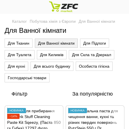
Каталог
Побутова хімія з Європи
Для Ванної кімнати
Для Ванної кімнати
Для Тканин
Для Ванної кімнати
Для Підлоги
Для Туалета
Для Килимів
Для Скла та Дзеркал
Для кухні
Для всього будинку
Особиста гігієна
Господарські товари
Фільтр
За популярністю
НОВИНКА
НОВИНКА
−14%