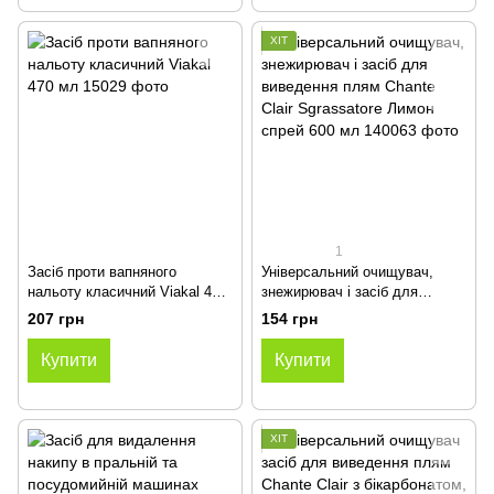
ХІТ
1
Засіб проти вапняного
Універсальний очищувач,
нальоту класичний Viakal 470
знежирювач і засіб для
мл
виведення плям Chante Clair
207 грн
154 грн
Sgrassatore Лимон спрей 600
мл
Купити
Купити
ХІТ