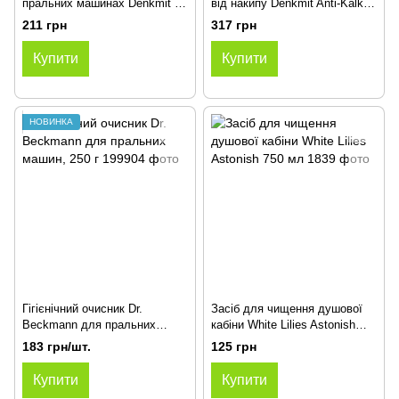
пральних машинах Denkmit 1
від накипу Denkmit Anti-Kalk
л 20 циклів
Tabs 60 шт.960g
211 грн
317 грн
Купити
Купити
НОВИНКА
Гігієнічний очисник Dr.
Засіб для чищення душової
Beckmann для пральних
кабіни White Lilies Astonish
машин, 250 г
750 мл
183 грн/шт.
125 грн
Купити
Купити