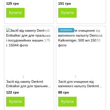
відбілювачем Astonish, 750
(35*35)
125 грн
151 грн
мл
Купити
Купити
НОВИНКА
1
7
Засіб від накипу Denkmit
Засіб для очищення від
Entkalker для для пральних і
вапняного нальоту Denkmit
посудомийних машин 175 г.
Kalkreiniger, 500 мл
122 грн
88 грн
Купити
Купити