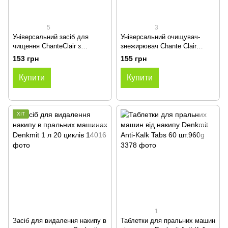
5
3
Універсальний засіб для
Універсальний очищувач-
чищення ChanteClair з
знежирювач Chante Clair
ароматом Марсельського
Sgrassatore Лаванда 600мл
153 грн
155 грн
мила 600мл
Купити
Купити
ХІТ
1
Засіб для видалення накипу в
Таблетки для пральних машин