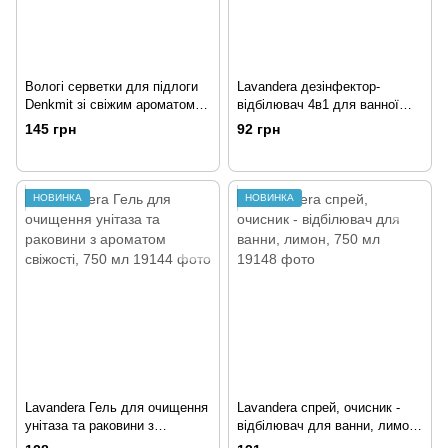
Вологі серветки для підлоги
Lavandera дезінфектор-
Denkmit зі свіжим ароматом,
відбілювач 4в1 для ванної
15 шт.
кімнати класичний,
145 грн
92 грн
універсальний, 2 л
НОВИНКА
НОВИНКА
Lavandera Гель для очищення
Lavandera спрей, очисник -
унітаза та раковини з
відбілювач для ванни, лимон,
ароматом свіжості, 750 мл
750 мл