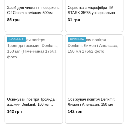
Засіб для чищення поверхонь
Серветка з мікрофібри TM
Cif Cream з аміаком 500мл
STARK 35*35 універсальна 1
шт
85 грн
31 грн
НОВИНКА
НОВИНКА
Освіжувач повітря Троянда і
Освіжувач повітря Denkmit
жасмин Denkmit, 150 мл
Лимон і Апельсин, 150 мл
(Німеччина)
142 грн
142 грн