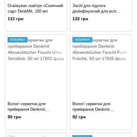
Освіжувач повітря «Сонячний
Засіб для підлоги
сад» DenkMit, 150 мл
дезінфікуючий для всіх
поверхонь Chanteclair
131 грн
132 грн
Sgrassatore Universale зі
свіжим ароматом 750 мл
НОВИНКА
НОВИНКА
Вологі серветки для
Вологі серветки для
прибирання Denkmit
прибирання Denkmit
Allzwecktücher Feucht Ultra
Allzwecktücher Feucht Pure
90 грн
92 грн
Sensitive, 50 шт
Frische, 50 шт