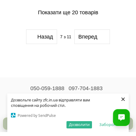
Показати ще 20 товарів
Назад
Вперед
7
з 11
050-059-1888
097-704-1883
×
Контактна інформація
Дозвольте сайту zfc.in.ua відправляти вам
сповіщення на робочий стіл.
Повна версія сайту
Powered by SendPulse
© 2026
Дозволити
Заборонити