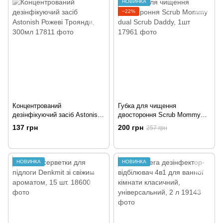
НОВИНКА
−22%
Концентрований
Губка для чищення
дезінфікуючий засіб Astonish
двостороння Scrub Mommy
Рожеві Троянди, 300мл
dual Scrub Daddy, 1шт
137 грн
200 грн
257 грн
НОВИНКА
НОВИНКА